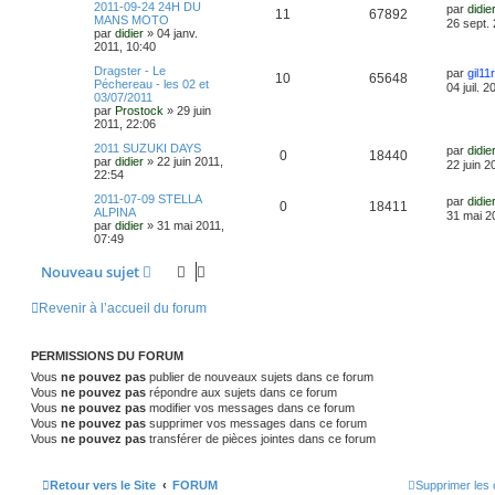
2011-09-24 24H DU
par
didie
11
67892
MANS MOTO
26 sept.
par
didier
»
04 janv.
2011, 10:40
Dragster - Le
par
gil11r
10
65648
Péchereau - les 02 et
04 juil. 
03/07/2011
par
Prostock
»
29 juin
2011, 22:06
2011 SUZUKI DAYS
par
didie
0
18440
par
didier
»
22 juin 2011,
22 juin 2
22:54
2011-07-09 STELLA
par
didie
0
18411
ALPINA
31 mai 2
par
didier
»
31 mai 2011,
07:49
Nouveau sujet
Revenir à l’accueil du forum
PERMISSIONS DU FORUM
Vous
ne pouvez pas
publier de nouveaux sujets dans ce forum
Vous
ne pouvez pas
répondre aux sujets dans ce forum
Vous
ne pouvez pas
modifier vos messages dans ce forum
Vous
ne pouvez pas
supprimer vos messages dans ce forum
Vous
ne pouvez pas
transférer de pièces jointes dans ce forum
Retour vers le Site
FORUM
Supprimer les 