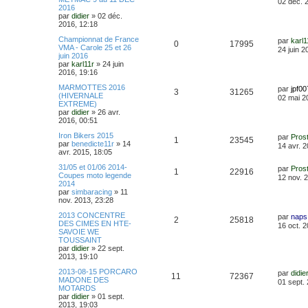
02 déc. 
2016
par
didier
»
02 déc.
2016, 12:18
Championnat de France
par
karl1
0
17995
VMA - Carole 25 et 26
24 juin 2
juin 2016
par
karl11r
»
24 juin
2016, 19:16
MARMOTTES 2016
par
jpf00
3
31265
(HIVERNALE
02 mai 2
EXTREME)
par
didier
»
26 avr.
2016, 00:51
Iron Bikers 2015
par
Pros
1
23545
par
benedicte11r
»
14
14 avr. 
avr. 2015, 18:05
31/05 et 01/06 2014-
par
Pros
1
22916
Coupes moto legende
12 nov. 
2014
par
simbaracing
»
11
nov. 2013, 23:28
2013 CONCENTRE
par
naps
2
25818
DES CIMES EN HTE-
16 oct. 
SAVOIE WE
TOUSSAINT
par
didier
»
22 sept.
2013, 19:10
2013-08-15 PORCARO
par
didie
11
72367
MADONE DES
01 sept.
MOTARDS
par
didier
»
01 sept.
2013, 19:03