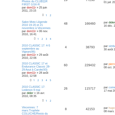
19
77290
Photos du CLUB11R
01 juil. 
FIRST GSX-R
par
dom11r
»
25 juin
2011, 23:15
1
2
Salon Moto Légende
par
didie
48
166460
2010 19-20 et 21
16 déc. 
novembre à Vincennes
par
dom11r
»
06 nov.
2010, 16:41
1
2
3
4
2010 CLASSIC 17: 4-5
par
simb
4
38793
septembre au
30 août 
Vigean(86)
par
dom11r
»
29 août
2010, 22:06
2010 CLASSIC 17 et
par
pierr
60
229432
Endurance Classic 28-
08 oct. 
29 Aout à Carole(93)
par
dom11r
»
28 août
2010, 12:58
1
2
3
4
5
2010 CLASSIC 17:
par
com
26
115717
Ledenon 9 mai
17 mai 2
par
didier
»
16 avr.
2010, 08:35
1
2
Vincennes: 7
par
hugo
8
42153
mars:Trophée
08 mars 
COLUCHE/Resto du