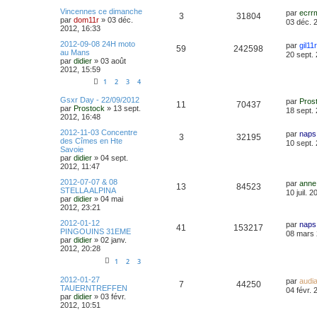
Vincennes ce dimanche
par
ecrr
3
31804
par
dom11r
»
03 déc.
03 déc. 
2012, 16:33
2012-09-08 24H moto
par
gil11r
59
242598
au Mans
20 sept.
par
didier
»
03 août
2012, 15:59
1
2
3
4
Gsxr Day - 22/09/2012
par
Pros
11
70437
par
Prostock
»
13 sept.
18 sept.
2012, 16:48
2012-11-03 Concentre
par
naps
3
32195
des Cîmes en Hte
10 sept.
Savoie
par
didier
»
04 sept.
2012, 11:47
2012-07-07 & 08
par
anne
13
84523
STELLA ALPINA
10 juil. 
par
didier
»
04 mai
2012, 23:21
2012-01-12
par
naps
41
153217
PINGOUINS 31EME
08 mars 
par
didier
»
02 janv.
2012, 20:28
1
2
3
2012-01-27
par
audi
7
44250
TAUERNTREFFEN
04 févr. 
par
didier
»
03 févr.
2012, 10:51