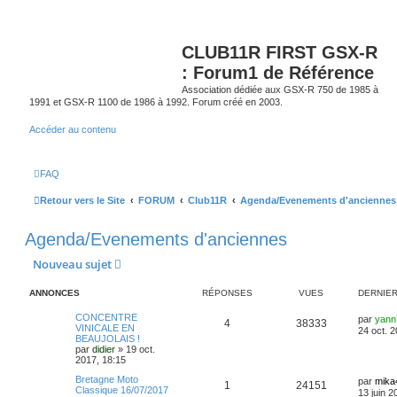
CLUB11R FIRST GSX-R
: Forum1 de Référence
Association dédiée aux GSX-R 750 de 1985 à
1991 et GSX-R 1100 de 1986 à 1992. Forum créé en 2003.
Accéder au contenu
FAQ
Retour vers le Site
FORUM
Club11R
Agenda/Evenements d'anciennes
Agenda/Evenements d'anciennes
Nouveau sujet
ANNONCES
RÉPONSES
VUES
DERNIE
CONCENTRE
par
yann
4
38333
VINICALE EN
24 oct. 
BEAUJOLAIS !
par
didier
»
19 oct.
2017, 18:15
Bretagne Moto
par
mika
1
24151
Classique 16/07/2017
13 juin 2