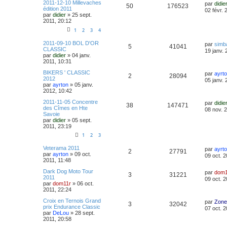
2011-12-10 Millevaches
par
didie
50
176523
édition 2011
02 févr. 
par
didier
»
25 sept.
2011, 20:12
1
2
3
4
2011-09-10 BOL D'OR
par
simb
5
41041
CLASSIC
19 janv. 
par
didier
»
04 janv.
2011, 10:31
BIKERS ' CLASSIC
par
ayrt
2
28094
2012
05 janv. 
par
ayrton
»
05 janv.
2012, 10:42
2011-11-05 Concentre
par
didie
38
147471
des Cîmes en Hte
08 nov. 
Savoie
par
didier
»
05 sept.
2011, 23:19
1
2
3
Veterama 2011
par
ayrt
2
27791
par
ayrton
»
09 oct.
09 oct. 2
2011, 11:48
Dark Dog Moto Tour
par
dom1
3
31221
2011
09 oct. 2
par
dom11r
»
06 oct.
2011, 22:24
Croix en Ternois Grand
par
Zone
3
32042
prix Endurance Classic
07 oct. 2
par
DeLou
»
28 sept.
2011, 20:58