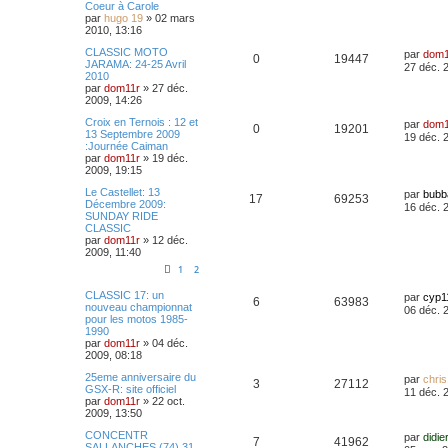
Coeur à Carole
par
hugo 19
»
02 mars
2010, 13:16
CLASSIC MOTO
par
dom1
0
19447
JARAMA: 24-25 Avril
27 déc. 
2010
par
dom11r
»
27 déc.
2009, 14:26
Croix en Ternois : 12 et
par
dom1
0
19201
13 Septembre 2009
19 déc. 
:Journée Caiman
par
dom11r
»
19 déc.
2009, 19:15
Le Castellet: 13
par
bubb
17
69253
Décembre 2009:
16 déc. 
SUNDAY RIDE
CLASSIC
par
dom11r
»
12 déc.
2009, 11:40
1
2
CLASSIC 17: un
par
cyp1
6
63983
nouveau championnat
06 déc. 
pour les motos 1985-
1990
par
dom11r
»
04 déc.
2009, 08:18
25eme anniversaire du
par
chri
3
27112
GSX-R: site officiel
11 déc. 
par
dom11r
»
22 oct.
2009, 13:50
CONCENTR
par
didie
7
41962
SALLANCHES (74) 31