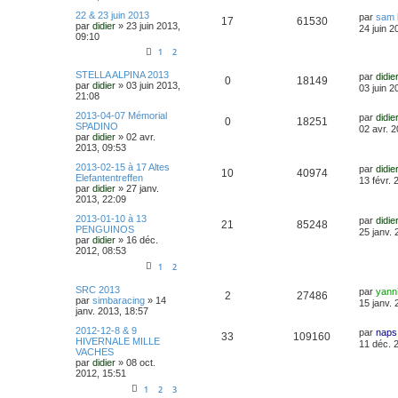
22 & 23 juin 2013
par
sam l
17
61530
par
didier
»
23 juin 2013,
24 juin 2
09:10
1
2
STELLA ALPINA 2013
par
didie
0
18149
par
didier
»
03 juin 2013,
03 juin 2
21:08
2013-04-07 Mémorial
par
didie
0
18251
SPADINO
02 avr. 
par
didier
»
02 avr.
2013, 09:53
2013-02-15 à 17 Altes
par
didie
10
40974
Elefantentreffen
13 févr. 
par
didier
»
27 janv.
2013, 22:09
2013-01-10 à 13
par
didie
21
85248
PENGUINOS
25 janv. 
par
didier
»
16 déc.
2012, 08:53
1
2
SRC 2013
par
yann
2
27486
par
simbaracing
»
14
15 janv. 
janv. 2013, 18:57
2012-12-8 & 9
par
naps
33
109160
HIVERNALE MILLE
11 déc. 
VACHES
par
didier
»
08 oct.
2012, 15:51
1
2
3