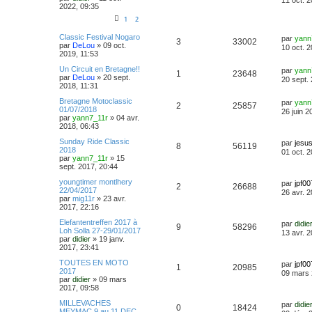
11 oct. 
2022, 09:35
1
2
Classic Festival Nogaro
par
yann
3
33002
par
DeLou
»
09 oct.
10 oct. 
2019, 11:53
Un Circuit en Bretagne!!
par
yann
1
23648
par
DeLou
»
20 sept.
20 sept.
2018, 11:31
Bretagne Motoclassic
par
yann
2
25857
01/07/2018
26 juin 2
par
yann7_11r
»
04 avr.
2018, 06:43
Sunday Ride Classic
par
jesu
8
56119
2018
01 oct. 
par
yann7_11r
»
15
sept. 2017, 20:44
youngtimer montlhery
par
jpf00
2
26688
22/04/2017
26 avr. 
par
mig11r
»
23 avr.
2017, 22:16
Elefantentreffen 2017 à
par
didie
9
58296
Loh Solla 27-29/01/2017
13 avr. 
par
didier
»
19 janv.
2017, 23:41
TOUTES EN MOTO
par
jpf00
1
20985
2017
09 mars 
par
didier
»
09 mars
2017, 09:58
MILLEVACHES
par
didie
0
18424
MEYMAC 9 au 11 DEC