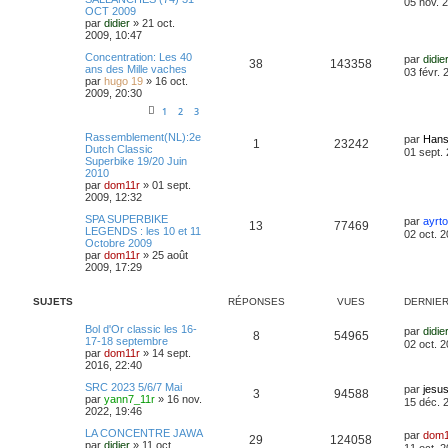
05 nov. 
OCT 2009
par
didier
»
21 oct.
2009, 10:47
Concentration: Les 40
par
didie
38
143358
ans des Mille vaches
03 févr. 
par
hugo 19
»
16 oct.
2009, 20:30
1
2
3
Rassemblement(NL):2e
par
Hans
1
23242
Dutch Classic
01 sept.
Superbike 19/20 Juin
2010
par
dom11r
»
01 sept.
2009, 12:32
SPA SUPERBIKE
par
ayrt
13
77469
LEGENDS : les 10 et 11
02 oct. 
Octobre 2009
par
dom11r
»
25 août
2009, 17:29
SUJETS
RÉPONSES
VUES
DERNIE
Bol d'Or classic les 16-
par
didie
8
54965
17-18 septembre
02 oct. 
par
dom11r
»
14 sept.
2016, 22:40
SRC 2023 5/6/7 Mai
par
jesu
3
94588
par
yann7_11r
»
16 nov.
15 déc. 
2022, 19:46
LA CONCENTRE JAWA
par
dom1
29
124058
par
didier
»
11 oct.