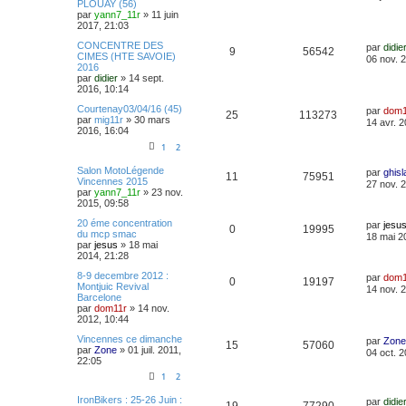
PLOUAY (56)
par
yann7_11r
»
11 juin
2017, 21:03
CONCENTRE DES
par
didie
9
56542
CIMES (HTE SAVOIE)
06 nov. 
2016
par
didier
»
14 sept.
2016, 10:14
Courtenay03/04/16 (45)
par
dom1
25
113273
par
mig11r
»
30 mars
14 avr. 
2016, 16:04
1
2
Salon MotoLégende
par
ghisl
11
75951
Vincennes 2015
27 nov. 
par
yann7_11r
»
23 nov.
2015, 09:58
20 éme concentration
par
jesu
0
19995
du mcp smac
18 mai 2
par
jesus
»
18 mai
2014, 21:28
8-9 decembre 2012 :
par
dom1
0
19197
Montjuic Revival
14 nov. 
Barcelone
par
dom11r
»
14 nov.
2012, 10:44
Vincennes ce dimanche
par
Zone
15
57060
par
Zone
»
01 juil. 2011,
04 oct. 2
22:05
1
2
IronBikers : 25-26 Juin :
par
didie