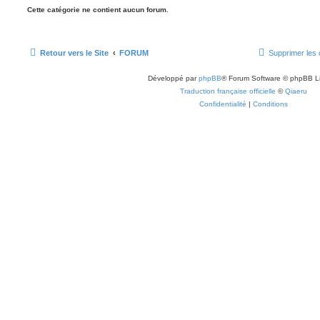
Cette catégorie ne contient aucun forum.
Retour vers le Site
FORUM
Supprimer les 
Développé par
phpBB
® Forum Software © phpBB L
Traduction française officielle
©
Qiaeru
Confidentialité
|
Conditions