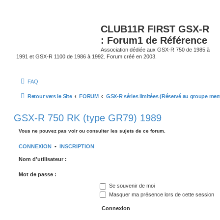
CLUB11R FIRST GSX-R
: Forum1 de Référence
Association dédiée aux GSX-R 750 de 1985 à
1991 et GSX-R 1100 de 1986 à 1992. Forum créé en 2003.
FAQ
Retour vers le Site
FORUM
GSX-R séries limitées (Réservé au groupe me
GSX-R 750 RK (type GR79) 1989
Vous ne pouvez pas voir ou consulter les sujets de ce forum.
CONNEXION
•
INSCRIPTION
Nom d’utilisateur :
Mot de passe :
Se souvenir de moi
Masquer ma présence lors de cette session