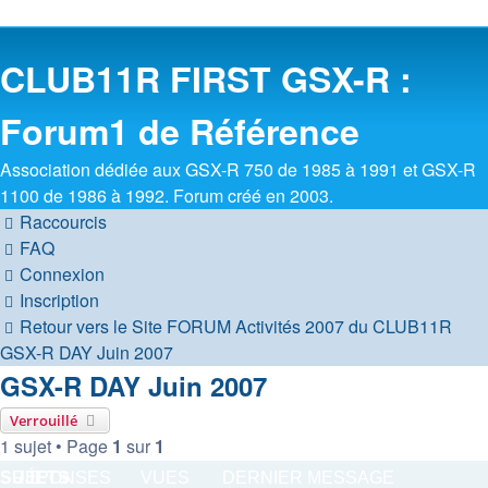
CLUB11R FIRST GSX-R :
Forum1 de Référence
Association dédiée aux GSX-R 750 de 1985 à 1991 et GSX-R
1100 de 1986 à 1992. Forum créé en 2003.
Raccourcis
FAQ
Connexion
Inscription
Retour vers le Site
FORUM
Activités 2007 du CLUB11R
GSX-R DAY Juin 2007
GSX-R DAY Juin 2007
Verrouillé
1 sujet • Page
1
sur
1
SUJETS
RÉPONSES
VUES
DERNIER MESSAGE