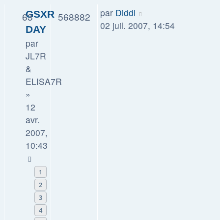
par
Diddl
GSXR
63
568882
02 juil. 2007, 14:54
DAY
par
JL7R
&
ELISA7R
»
12
avr.
2007,
10:43
1
2
3
4