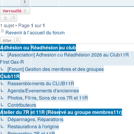
5
Verrouillé
1 sujet • Page
1
sur
1
Revenir à l’accueil du forum
Aller
Adhésion ou Réadhésion au club
↳ [Association] Adhesion ou Réadhésion 2026 au Club11R
First Gsx-R
↳ [Forum] Gestion des membres et des groupes
Club11R
↳ Rassemblements du CLUB11R
↳ Agenda/Evenements d'anciennes
↳ Photos, Films, Sons de vos 7R et 11R
↳ Contributeurs
Atelier du 7R et 11R (Réservé au groupe membres11r)
↳ Dépannages, Réparations
↳ Restaurations à l'origine
↳ Préparation 7R et 11R