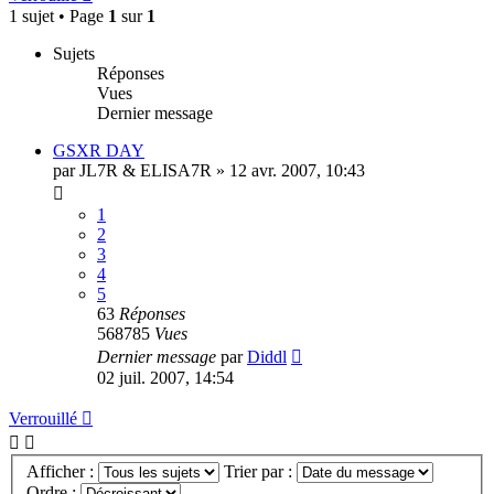
1 sujet • Page
1
sur
1
Sujets
Réponses
Vues
Dernier message
GSXR DAY
par
JL7R & ELISA7R
»
12 avr. 2007, 10:43
1
2
3
4
5
63
Réponses
568785
Vues
Dernier message
par
Diddl
02 juil. 2007, 14:54
Verrouillé
Afficher :
Trier par :
Ordre :