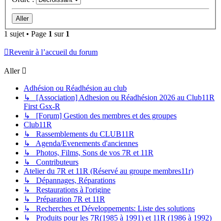
1 sujet • Page
1
sur
1
Revenir à l’accueil du forum
Aller
Adhésion ou Réadhésion au club
↳ [Association] Adhesion ou Réadhésion 2026 au Club11R
First Gsx-R
↳ [Forum] Gestion des membres et des groupes
Club11R
↳ Rassemblements du CLUB11R
↳ Agenda/Evenements d'anciennes
↳ Photos, Films, Sons de vos 7R et 11R
↳ Contributeurs
Atelier du 7R et 11R (Réservé au groupe membres11r)
↳ Dépannages, Réparations
↳ Restaurations à l'origine
↳ Préparation 7R et 11R
↳ Recherches et Développements: Liste des solutions
↳ Produits pour les 7R(1985 à 1991) et 11R (1986 à 1992)