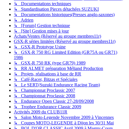
↳ Documentations techniques
↳ Standardisation Pieces détachées SUZUKI
↳ Documentations historiques(Presses anglo-saxones)
↳ Adrien
↳ [Forum] Gestion technique
↳ [Site] Gestion mises à jour
Achats/Ventes (Réservé au groupe membres11r)
GSX-R séries limitées (Réservé au groupe membres11r)
↳ GSX-R Prototype Usine
↳ GSX-R 750 RG Limited Edition (GR75A ou GR71)
1986
↳ GSX-R 750 RK (type GR79) 1989
↳ RR ALMET préparation Méliand Production
↳ Projets, réalisations à base de RR
↳ Café-Racer, Bitzas et Spéciales
↳ Le SERT(Suzuki Endurance Racing Team)
↳ Championnat Proclassic 2007
↳ Championnat Proclassic 2008
↳ Endurance Open Classic 27-28/09/2008
↳ Trophee Endurance Classic 2009
Activités 2009 du CLUB11R
↳ Salon Moto-Legende Novembre 2009 à Vincennes
↳ Coupes MOTO-LEGENDE à Dijon les 30/31 Mai
↳ BOL D'OR CLASSIC Avril 2009 à Magny-Cours