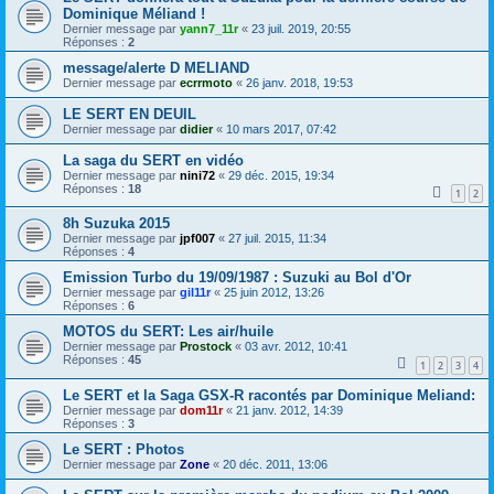
Dominique Méliand !
Dernier message par
yann7_11r
«
23 juil. 2019, 20:55
Réponses :
2
message/alerte D MELIAND
Dernier message par
ecrrmoto
«
26 janv. 2018, 19:53
LE SERT EN DEUIL
Dernier message par
didier
«
10 mars 2017, 07:42
La saga du SERT en vidéo
Dernier message par
nini72
«
29 déc. 2015, 19:34
Réponses :
18
1
2
8h Suzuka 2015
Dernier message par
jpf007
«
27 juil. 2015, 11:34
Réponses :
4
Emission Turbo du 19/09/1987 : Suzuki au Bol d'Or
Dernier message par
gil11r
«
25 juin 2012, 13:26
Réponses :
6
MOTOS du SERT: Les air/huile
Dernier message par
Prostock
«
03 avr. 2012, 10:41
Réponses :
45
1
2
3
4
Le SERT et la Saga GSX-R racontés par Dominique Meliand:
Dernier message par
dom11r
«
21 janv. 2012, 14:39
Réponses :
3
Le SERT : Photos
Dernier message par
Zone
«
20 déc. 2011, 13:06