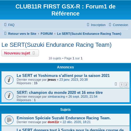
CLUB11R FIRST GSX-R : Forum1 de
Référence
FAQ
Inscription
Connexion
Retour vers le Site
FORUM
Le SERT(Suzuki Endurance Racing Team)
Le SERT(Suzuki Endurance Racing Team)
Nouveau sujet
16 sujets • Page
1
sur
1
Annonces
Le SERT et Yoshimura s’allient pour la saison 2021
Dernier message par
jesus
«
23 janv. 2023, 20:38
Réponses :
15
1
2
SERT: champion du monde 2020 et 16 eme titre
Dernier message par
simbaracing
«
26 sept. 2020, 21:54
Réponses :
1
Sujets
Emission Spéciale Suzuki Endurance Racing Team.
Dernier message par
dom11r
«
22 déc. 2020, 18:21
Le SERT donnera tout à Suzuka pour la dernière course de