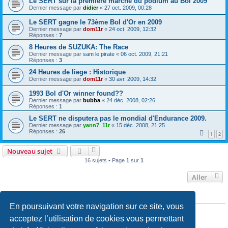
Le SERT sur la première marche du podium au Bol 2009
Dernier message par
didier
«
27 oct. 2009, 00:28
Le SERT gagne le 73ème Bol d'Or en 2009
Dernier message par
dom11r
«
24 oct. 2009, 12:32
Réponses :
7
8 Heures de SUZUKA: The Race
Dernier message par
sam le pirate
«
06 oct. 2009, 21:21
Réponses :
3
24 Heures de liege : Historique
Dernier message par
dom11r
«
30 avr. 2009, 14:32
1993 Bol d'Or winner found??
Dernier message par
bubba
«
24 déc. 2008, 02:26
Réponses :
1
Le SERT ne disputera pas le mondial d'Endurance 2009.
Dernier message par
yann7_11r
«
15 déc. 2008, 21:25
Réponses :
26
1
2
Nouveau sujet
16 sujets • Page
1
sur
1
Aller
PERMISSIONS DU FORUM
En poursuivant votre navigation sur ce site, vous
Vous
ne pouvez pas
publier de nouveaux sujets dans ce forum
Vous
ne pouvez pas
répondre aux sujets dans ce forum
acceptez l’utilisation de cookies vous permettant
Vous
ne pouvez pas
modifier vos messages dans ce forum