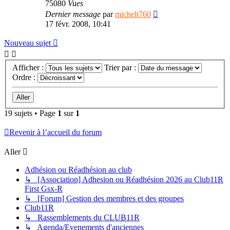
75080
Vues
Dernier message
par
michelt760
17 févr. 2008, 10:41
Nouveau sujet
Afficher :
Trier par :
Ordre :
19 sujets • Page
1
sur
1
Revenir à l’accueil du forum
Aller
Adhésion ou Réadhésion au club
↳ [Association] Adhesion ou Réadhésion 2026 au Club11R
First Gsx-R
↳ [Forum] Gestion des membres et des groupes
Club11R
↳ Rassemblements du CLUB11R
↳ Agenda/Evenements d'anciennes