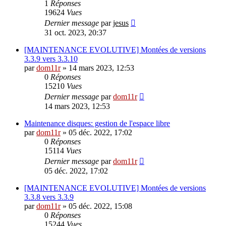
1
Réponses
19624
Vues
Dernier message
par
jesus
31 oct. 2023, 20:37
[MAINTENANCE EVOLUTIVE] Montées de versions
3.3.9 vers 3.3.10
par
dom11r
»
14 mars 2023, 12:53
0
Réponses
15210
Vues
Dernier message
par
dom11r
14 mars 2023, 12:53
Maintenance disques: gestion de l'espace libre
par
dom11r
»
05 déc. 2022, 17:02
0
Réponses
15114
Vues
Dernier message
par
dom11r
05 déc. 2022, 17:02
[MAINTENANCE EVOLUTIVE] Montées de versions
3.3.8 vers 3.3.9
par
dom11r
»
05 déc. 2022, 15:08
0
Réponses
15244
Vues