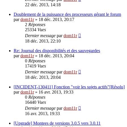
22 déc. 2013, 14:18
Doublement de la puissance des processeurs gérant le forum
par
dom11r
»
18 déc. 2013, 20:17
2
Réponses
25334
Vues
Dernier message
par
dom11r
18 déc. 2013, 22:10
Re: Journal des disponibilités et des sauvegardes
par
dom11r
»
18 déc. 2013, 20:04
0
Réponses
17419
Vues
Dernier message
par
dom11r
18 déc. 2013, 20:04
[INCIDENT-130411] Fonction "voir les sujets actifs"[Résolu]
par
dom11r
»
16 avr. 2013, 19:33
0
Réponses
16440
Vues
Dernier message
par
dom11r
16 avr. 2013, 19:33
[Upgrade] Montees de versions 3.0.5 vers 3.0.11