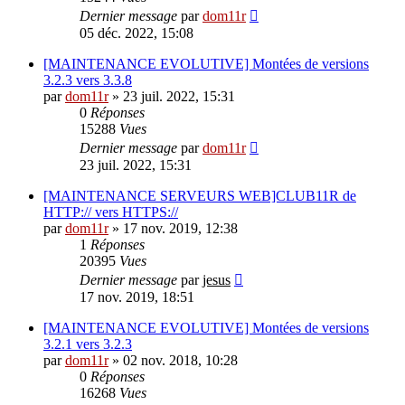
Dernier message
par
dom11r
05 déc. 2022, 15:08
[MAINTENANCE EVOLUTIVE] Montées de versions
3.2.3 vers 3.3.8
par
dom11r
»
23 juil. 2022, 15:31
0
Réponses
15288
Vues
Dernier message
par
dom11r
23 juil. 2022, 15:31
[MAINTENANCE SERVEURS WEB]CLUB11R de
HTTP:// vers HTTPS://
par
dom11r
»
17 nov. 2019, 12:38
1
Réponses
20395
Vues
Dernier message
par
jesus
17 nov. 2019, 18:51
[MAINTENANCE EVOLUTIVE] Montées de versions
3.2.1 vers 3.2.3
par
dom11r
»
02 nov. 2018, 10:28
0
Réponses
16268
Vues