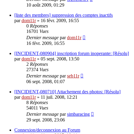
10 août 2009, 01:29
[liste des membres] suppression des comptes inactifs
par
dom11r
»
16 févr. 2009, 16:55
0
Réponses
16701
Vues
Dernier message
par
dom11r
16 févr. 2009, 16:55
[INCIDENT-080904] inscription forum inoperante: [Résolu]
par
dom11r
»
05 sept. 2008, 13:50
2
Réponses
27374
Vues
Dernier message
par
seb11r
06 sept. 2008, 01:07
[INCIDENT-080710] Attachement des photos: [Résolu]
par
dom11r
»
11 juil. 2008, 12:21
8
Réponses
54011
Vues
Dernier message
par
simbaracing
29 sept. 2008, 23:06
Connexion/deconnexion au Forum