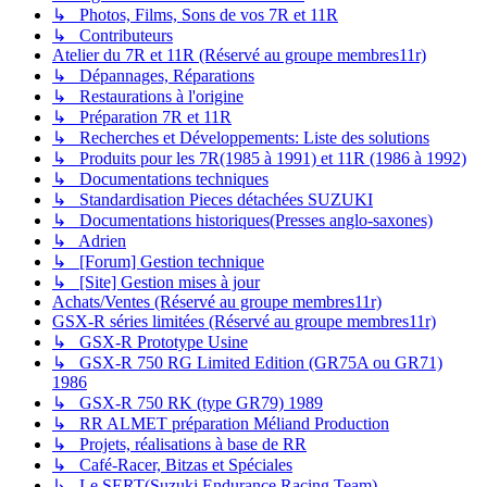
↳ Photos, Films, Sons de vos 7R et 11R
↳ Contributeurs
Atelier du 7R et 11R (Réservé au groupe membres11r)
↳ Dépannages, Réparations
↳ Restaurations à l'origine
↳ Préparation 7R et 11R
↳ Recherches et Développements: Liste des solutions
↳ Produits pour les 7R(1985 à 1991) et 11R (1986 à 1992)
↳ Documentations techniques
↳ Standardisation Pieces détachées SUZUKI
↳ Documentations historiques(Presses anglo-saxones)
↳ Adrien
↳ [Forum] Gestion technique
↳ [Site] Gestion mises à jour
Achats/Ventes (Réservé au groupe membres11r)
GSX-R séries limitées (Réservé au groupe membres11r)
↳ GSX-R Prototype Usine
↳ GSX-R 750 RG Limited Edition (GR75A ou GR71)
1986
↳ GSX-R 750 RK (type GR79) 1989
↳ RR ALMET préparation Méliand Production
↳ Projets, réalisations à base de RR
↳ Café-Racer, Bitzas et Spéciales
↳ Le SERT(Suzuki Endurance Racing Team)