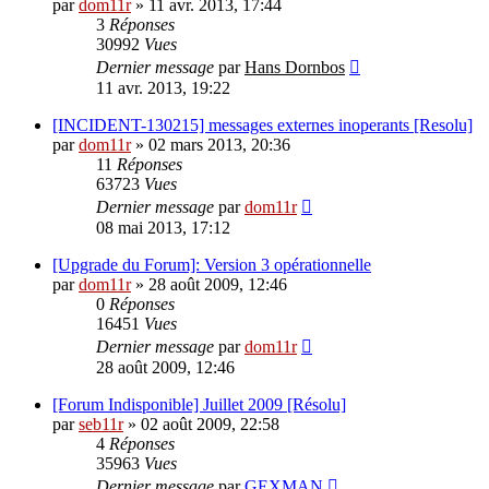
par
dom11r
»
11 avr. 2013, 17:44
3
Réponses
30992
Vues
Dernier message
par
Hans Dornbos
11 avr. 2013, 19:22
[INCIDENT-130215] messages externes inoperants [Resolu]
par
dom11r
»
02 mars 2013, 20:36
11
Réponses
63723
Vues
Dernier message
par
dom11r
08 mai 2013, 17:12
[Upgrade du Forum]: Version 3 opérationnelle
par
dom11r
»
28 août 2009, 12:46
0
Réponses
16451
Vues
Dernier message
par
dom11r
28 août 2009, 12:46
[Forum Indisponible] Juillet 2009 [Résolu]
par
seb11r
»
02 août 2009, 22:58
4
Réponses
35963
Vues
Dernier message
par
GEXMAN