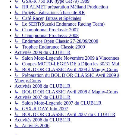
↳ GSX-R 750 RK (type GR79) 1989
↳ RR ALMET préparation Méliand Production
↳ Projets, réalisations à base de RR
↳ Café-Racer, Bitzas et Spéciales
↳ Le SERT(Suzuki Endurance Racing Team)
↳ Championnat Proclassic 2007
↳ Championnat Proclassic 2008
↳ Endurance Open Classic 27-28/09/2008
↳ Trophee Endurance Classic 2009
Activités 2009 du CLUB11R
↳ Salon Moto-Legende Novembre 2009 à Vincennes
↳ Coupes MOTO-LEGENDE à Dijon les 30/31 Mai
↳ BOL D'OR CLASSIC Avril 2009 à Magny-Cours
↳ Préparation du BOL D'OR CLASSIC Avril 2009 à
Magny-Cours
Activités 2008 du CLUB11R
↳ BOL D'OR CLASSIC Avril 2008 à Magny-Cours
Activités 2007 du CLUB11R
↳ Salon Moto-Legende 2007 du CLUB11R
↳ GSX-R DAY Juin 2007
↳ BOL D'OR CLASSIC Avril 2007 du CLUB11R
Activités 2006 du CLUB11R
↳ Activités 2006