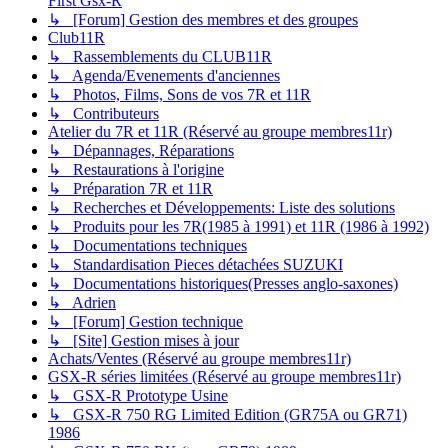
First Gsx-R
↳ [Forum] Gestion des membres et des groupes
Club11R
↳ Rassemblements du CLUB11R
↳ Agenda/Evenements d'anciennes
↳ Photos, Films, Sons de vos 7R et 11R
↳ Contributeurs
Atelier du 7R et 11R (Réservé au groupe membres11r)
↳ Dépannages, Réparations
↳ Restaurations à l'origine
↳ Préparation 7R et 11R
↳ Recherches et Développements: Liste des solutions
↳ Produits pour les 7R(1985 à 1991) et 11R (1986 à 1992)
↳ Documentations techniques
↳ Standardisation Pieces détachées SUZUKI
↳ Documentations historiques(Presses anglo-saxones)
↳ Adrien
↳ [Forum] Gestion technique
↳ [Site] Gestion mises à jour
Achats/Ventes (Réservé au groupe membres11r)
GSX-R séries limitées (Réservé au groupe membres11r)
↳ GSX-R Prototype Usine
↳ GSX-R 750 RG Limited Edition (GR75A ou GR71)
1986