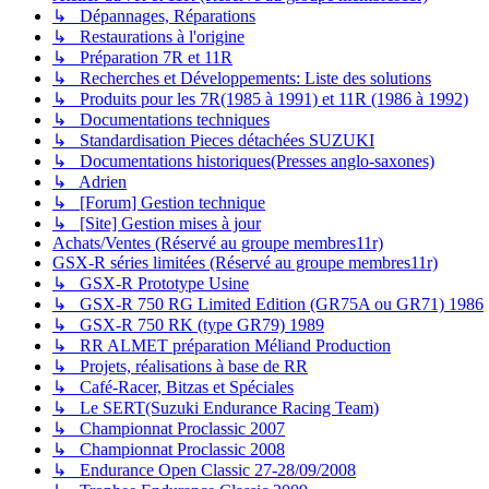
↳ Dépannages, Réparations
↳ Restaurations à l'origine
↳ Préparation 7R et 11R
↳ Recherches et Développements: Liste des solutions
↳ Produits pour les 7R(1985 à 1991) et 11R (1986 à 1992)
↳ Documentations techniques
↳ Standardisation Pieces détachées SUZUKI
↳ Documentations historiques(Presses anglo-saxones)
↳ Adrien
↳ [Forum] Gestion technique
↳ [Site] Gestion mises à jour
Achats/Ventes (Réservé au groupe membres11r)
GSX-R séries limitées (Réservé au groupe membres11r)
↳ GSX-R Prototype Usine
↳ GSX-R 750 RG Limited Edition (GR75A ou GR71) 1986
↳ GSX-R 750 RK (type GR79) 1989
↳ RR ALMET préparation Méliand Production
↳ Projets, réalisations à base de RR
↳ Café-Racer, Bitzas et Spéciales
↳ Le SERT(Suzuki Endurance Racing Team)
↳ Championnat Proclassic 2007
↳ Championnat Proclassic 2008
↳ Endurance Open Classic 27-28/09/2008