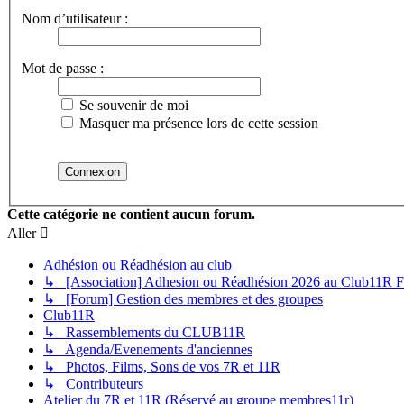
Nom d’utilisateur :
Mot de passe :
Se souvenir de moi
Masquer ma présence lors de cette session
Cette catégorie ne contient aucun forum.
Aller
Adhésion ou Réadhésion au club
↳ [Association] Adhesion ou Réadhésion 2026 au Club11R F
↳ [Forum] Gestion des membres et des groupes
Club11R
↳ Rassemblements du CLUB11R
↳ Agenda/Evenements d'anciennes
↳ Photos, Films, Sons de vos 7R et 11R
↳ Contributeurs
Atelier du 7R et 11R (Réservé au groupe membres11r)