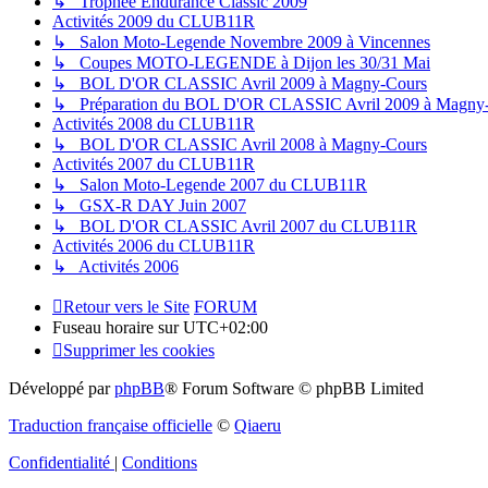
↳ Trophee Endurance Classic 2009
Activités 2009 du CLUB11R
↳ Salon Moto-Legende Novembre 2009 à Vincennes
↳ Coupes MOTO-LEGENDE à Dijon les 30/31 Mai
↳ BOL D'OR CLASSIC Avril 2009 à Magny-Cours
↳ Préparation du BOL D'OR CLASSIC Avril 2009 à Magny
Activités 2008 du CLUB11R
↳ BOL D'OR CLASSIC Avril 2008 à Magny-Cours
Activités 2007 du CLUB11R
↳ Salon Moto-Legende 2007 du CLUB11R
↳ GSX-R DAY Juin 2007
↳ BOL D'OR CLASSIC Avril 2007 du CLUB11R
Activités 2006 du CLUB11R
↳ Activités 2006
Retour vers le Site
FORUM
Fuseau horaire sur
UTC+02:00
Supprimer les cookies
Développé par
phpBB
® Forum Software © phpBB Limited
Traduction française officielle
©
Qiaeru
Confidentialité
|
Conditions