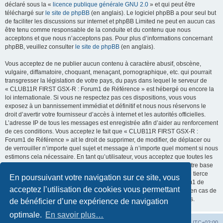
déclaré sous la «
licence publique générale GNU 2.0
» et qui peut être
téléchargé sur
le site de phpBB
(en anglais). Le logiciel phpBB a pour seul but
de faciliter les discussions sur internet et phpBB Limited ne peut en aucun cas
être tenu comme responsable de la conduite et du contenu que nous
acceptons et que nous n’acceptons pas. Pour plus d’informations concernant
phpBB, veuillez consulter
le site de phpBB
(en anglais).
Vous acceptez de ne publier aucun contenu à caractère abusif, obscène,
vulgaire, diffamatoire, choquant, menaçant, pornographique, etc. qui pourrait
transgresser la législation de votre pays, du pays dans lequel le serveur de
« CLUB11R FIRST GSX-R : Forum1 de Référence » est hébergé ou encore la
loi internationale. Si vous ne respectez pas ces dispositions, vous vous
exposez à un bannissement immédiat et définitif et nous nous réservons le
droit d’avertir votre fournisseur d’accès à internet et les autorités officielles.
L’adresse IP de tous les messages est enregistrée afin d’aider au renforcement
de ces conditions. Vous acceptez le fait que « CLUB11R FIRST GSX-R :
Forum1 de Référence » ait le droit de supprimer, de modifier, de déplacer ou
de verrouiller n’importe quel sujet et message à n’importe quel moment si nous
estimons cela nécessaire. En tant qu’utilisateur, vous acceptez que toutes les
informations que vous avez renseignées soient enregistrées dans notre base
de données. Bien que ces informations ne seront pas diffusées à une tierce
En poursuivant votre navigation sur ce site, vous
partie sans votre consentement, ni « CLUB11R FIRST GSX-R : Forum1 de
acceptez l’utilisation de cookies vous permettant
Référence », ni phpBB, ne pourront être tenus comme responsables en cas de
tentative de piratage informatique visant à compromettre vos données.
de bénéficier d’une expérience de navigation
optimale.
En savoir plus…
Retour vers le Site
FORUM
Fuseau horaire sur
UTC+02:00