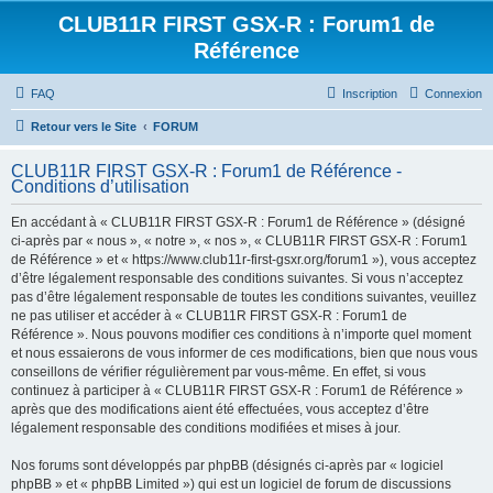
CLUB11R FIRST GSX-R : Forum1 de
Référence
FAQ
Inscription
Connexion
Retour vers le Site
FORUM
CLUB11R FIRST GSX-R : Forum1 de Référence -
Conditions d’utilisation
En accédant à « CLUB11R FIRST GSX-R : Forum1 de Référence » (désigné
ci-après par « nous », « notre », « nos », « CLUB11R FIRST GSX-R : Forum1
de Référence » et « https://www.club11r-first-gsxr.org/forum1 »), vous acceptez
d’être légalement responsable des conditions suivantes. Si vous n’acceptez
pas d’être légalement responsable de toutes les conditions suivantes, veuillez
ne pas utiliser et accéder à « CLUB11R FIRST GSX-R : Forum1 de
Référence ». Nous pouvons modifier ces conditions à n’importe quel moment
et nous essaierons de vous informer de ces modifications, bien que nous vous
conseillons de vérifier régulièrement par vous-même. En effet, si vous
continuez à participer à « CLUB11R FIRST GSX-R : Forum1 de Référence »
après que des modifications aient été effectuées, vous acceptez d’être
légalement responsable des conditions modifiées et mises à jour.
Nos forums sont développés par phpBB (désignés ci-après par « logiciel
phpBB » et « phpBB Limited ») qui est un logiciel de forum de discussions