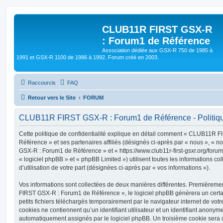
CLUB11R FIRST GSX-R
: Forum1 de Référence
Association dédiée aux GSX-R 750 de 1985 à
1991 et GSX-R 1100 de 1986 à 1992. Forum créé en 2003.
Raccourcis
FAQ
Retour vers le Site
FORUM
CLUB11R FIRST GSX-R : Forum1 de Référence - Politique
Cette politique de confidentialité explique en détail comment « CLUB11R
Référence » et ses partenaires affiliés (désignés ci-après par « nous », « 
GSX-R : Forum1 de Référence » et « https://www.club11r-first-gsxr.org/foru
« logiciel phpBB » et « phpBB Limited ») utilisent toutes les informations co
d’utilisation de votre part (désignées ci-après par « vos informations »).
Vos informations sont collectées de deux manières différentes. Premièrem
FIRST GSX-R : Forum1 de Référence », le logiciel phpBB génèrera un certa
petits fichiers téléchargés temporairement par le navigateur internet de vot
cookies ne contiennent qu’un identifiant utilisateur et un identifiant anony
automatiquement assignés par le logiciel phpBB. Un troisième cookie sera cr