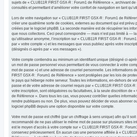
sujets de « CLUB11R FIRST GSX-R : Forum1 de Référence », archivant de ce
consultés et permettant d’améliorer votre confort de navigation en tant qu’uti
Lors de votre navigation sur « CLUB11R FIRST GSX-R : Forum1 de Référe
créer une quatrième sorte de cookies, externes au document qui est prévu 
créées par le logiciel phpBB. La seconde manière est de récupérer les inf
que nous collectons. Ceci peut correspondre — mais n’est pas limité à — l
qu’utilisateur anonyme, l’inscription sur « CLUB11R FIRST GSX-R : Forum1
par « votre compte ») et les messages que vous publiez après votre inscript
(désignés ci-après par « vos messages »).
Votre compte contiendra au minimum un identifiant unique (désigné ci-après 
un mot de passe personnel vous permettant de vous connecter à votre compt
mot de passe ») et une adresse de courriel personnelle. Les informations
FIRST GSX-R : Forum1 de Référence » sont protégées par les lois de prote
le pays qui héberge notre serveur. Toutes les informations, en-dehors de vot
passe et de votre adresse de courriel requis par « CLUB11R FIRST GSX-R 
votre inscription, sont obligatoires ou facultatives, à la seule discrétion
de Référence ». Dans tous les cas, vous pouvez contrôler quelles informat
rendre publiques ou non. De plus, vous pouvez décider de vous abonner ou n
logiciel phpBB depuis une option disponible sur votre compte.
Votre mot de passe est chiffré (par un chiffrage à sens unique) afin qu’il soit
recommandé de ne pas utiliser le même mot de passe sur plusieurs sites int
est le moyen d’accès à votre compte sur « CLUB11R FIRST GSX-R : Forum1 
conservez précieusement. En aucun cas une personne affiliée à « CLUB1