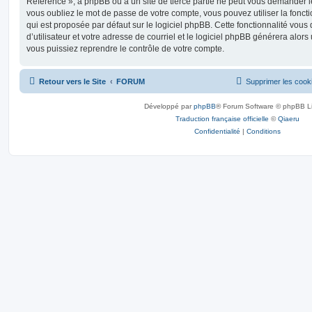
Référence », à phpBB ou à un site de tierce partie ne peut vous demander l
vous oubliez le mot de passe de votre compte, vous pouvez utiliser la fonct
qui est proposée par défaut sur le logiciel phpBB. Cette fonctionnalité vou
d’utilisateur et votre adresse de courriel et le logiciel phpBB générera alo
vous puissiez reprendre le contrôle de votre compte.
Retour vers le Site
FORUM
Supprimer les cook
Développé par
phpBB
® Forum Software © phpBB L
Traduction française officielle
©
Qiaeru
Confidentialité
|
Conditions