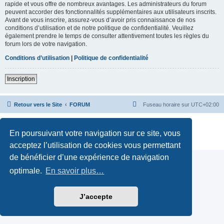
rapide et vous offre de nombreux avantages. Les administrateurs du forum
peuvent accorder des fonctionnalités supplémentaires aux utilisateurs inscrits.
Avant de vous inscrire, assurez-vous d’avoir pris connaissance de nos
conditions d’utilisation et de notre politique de confidentialité. Veuillez
également prendre le temps de consulter attentivement toutes les règles du
forum lors de votre navigation.
Conditions d’utilisation
|
Politique de confidentialité
Inscription
Retour vers le Site
FORUM
Fuseau horaire sur
UTC+02:00
Développé par
phpBB
® Forum Software © phpBB Limited
Traduction française officielle
©
Qiaeru
En poursuivant votre navigation sur ce site, vous
Confidentialité
|
Conditions
acceptez l’utilisation de cookies vous permettant
de bénéficier d’une expérience de navigation
optimale.
En savoir plus…
J’accepte