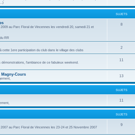
..)
SUJETS
es
8
au Parc Floral de Vincennes les vendredi 20, samedi 21 et
 du RR
2
à cette 1ere participation du club dans le village des clubs
11
es démonstrations, l'ambiance de ce fabuleux weekend.
à Magny-Cours
13
rgement,
SUJETS
11
gement,
SUJETS
9
 au Parc Floral de Vincennes les 23-24 et 25 Novembre 2007