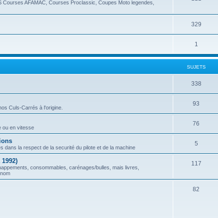
YS Courses AFAMAC, Courses Proclassic, Coupes Moto legendes,
329
1
SUJETS
338
93
os Culs-Carrés à l'origine.
76
e ou en vitesse
ions
5
s dans la respect de la securité du pilote et de la machine
 1992)
117
échappements, consommables, carénages/bulles, mais livres,
u nom
82