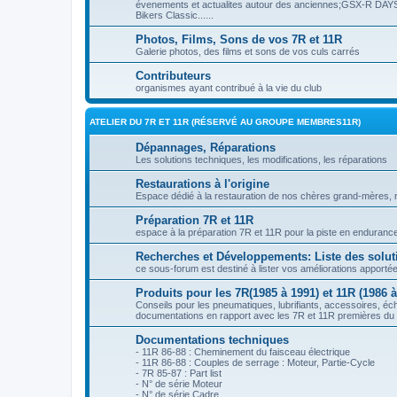
évenements et actualites autour des anciennes;GSX-R DA
Bikers Classic......
Photos, Films, Sons de vos 7R et 11R
Galerie photos, des films et sons de vos culs carrés
Contributeurs
organismes ayant contribué à la vie du club
ATELIER DU 7R ET 11R (RÉSERVÉ AU GROUPE MEMBRES11R)
Dépannages, Réparations
Les solutions techniques, les modifications, les réparations
Restaurations à l'origine
Espace dédié à la restauration de nos chères grand-mères, n
Préparation 7R et 11R
espace à la préparation 7R et 11R pour la piste en enduranc
Recherches et Développements: Liste des solut
ce sous-forum est destiné à lister vos améliorations apportée
Produits pour les 7R(1985 à 1991) et 11R (1986 à
Conseils pour les pneumatiques, lubrifiants, accessoires, 
documentations en rapport avec les 7R et 11R premières d
Documentations techniques
- 11R 86-88 : Cheminement du faisceau électrique
- 11R 86-88 : Couples de serrage : Moteur, Partie-Cycle
- 7R 85-87 : Part list
- N° de série Moteur
- N° de série Cadre