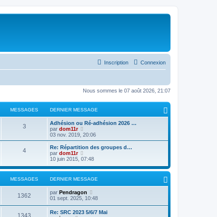
Inscription
Connexion
Nous sommes le 07 août 2026, 21:07
MESSAGES
DERNIER MESSAGE
Adhésion ou Ré-adhésion 2026 …
3
C
par
dom11r
o
03 nov. 2019, 20:06
n
s
Re: Répartition des groupes d…
4
u
C
par
dom11r
l
o
10 juin 2015, 07:48
t
n
e
s
r
u
MESSAGES
DERNIER MESSAGE
l
l
e
t
C
par
Pendragon
d
e
1362
o
01 sept. 2025, 10:48
e
r
n
r
l
s
n
e
Re: SRC 2023 5/6/7 Mai
1343
u
i
d