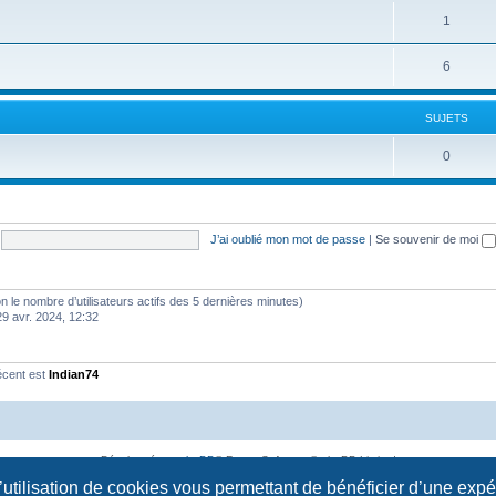
1
6
SUJETS
0
J’ai oublié mon mot de passe
|
Se souvenir de moi
selon le nombre d’utilisateurs actifs des 5 dernières minutes)
29 avr. 2024, 12:32
écent est
Indian74
Développé par
phpBB
® Forum Software © phpBB Limited
Traduction française officielle
©
Qiaeru
l’utilisation de cookies vous permettant de bénéficier d’une exp