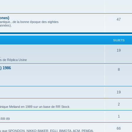
ones)
47
antique...de la bonne époque des eighties
années).
SUJETS
19
.
ts de Réplica Usine
) 1986
8
19
2
minique Meliand en 1989 sur un base de RR Stock
1
de RR 89
66
x tels que SPONDON, NIKKO-BAKER, EGLI, BIMOTA, ACM, PEMDA,