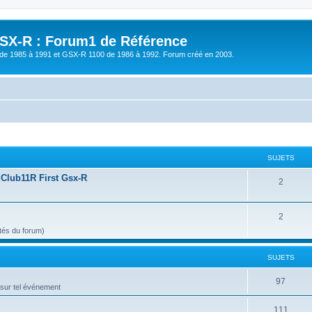
X-R : Forum1 de Référence
de 1985 à 1991 et GSX-R 1100 de 1986 à 1992. Forum créé en 2003.
SUJETS
 Club11R First Gsx-R
2
2
ités du forum)
SUJETS
97
ur tel événement
111