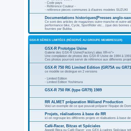
- Code pays
- Référence Couleur -
- reférence pieces communes à d'autres modeles SUZUKI
Documentations historiques(Presses anglo-sax
Ce sont des articles de magazines outre-manche et outre-atl
performance bike, Cycle, SportRider etc... (que des bonnes 
fournies par Bubba.
GSX-R SÉRIES LIMITÉES (RÉSERVÉ AU GROUPE MEMBRES11R)
GSX-R Prototype Usine
Galerie des GSX-R Usine(Factory) alias XR<n°>
Une compilation de photos des GSX-R Usine de 1984 à 1991
Ces photos pourront servir de référence aux differents proje
GSX-R 750 RG Limited Edition (GR75A ou GR71
ce modéle se distingue en 2 versions
- Limited Edition
- Limited Edition Yoshimura
GSX-R 750 RK (type GR79) 1989
RR ALMET préparation Méliand Production
Voici un exemple de ce que pouvait préparer l'équipe de Do
Projets, réalisations à base de RR
ici on regroupe les différents projets et réalisations à base 
Café-Racer, Bitzas et Spéciales
Appelé Bitza ou Café-Racer: vos GEX à cadres Spéciau