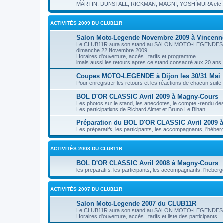
MARTIN, DUNSTALL, RICKMAN, MAGNI, YOSHIMURA etc..
ACTIVITÉS 2009 DU CLUB11R
Salon Moto-Legende Novembre 2009 à Vincenn
Le CLUB11R aura son stand au SALON MOTO-LEGENDES 2009 
dimanche 22 Novembre 2009
Horaires d'ouverture, accès , tarifs et programme
lmais aussi les retours apres ce stand consacré aux 20 ans
Coupes MOTO-LEGENDE à Dijon les 30/31 Mai
Pour enregistrer les retours et les réactions de chacun suite 
BOL D'OR CLASSIC Avril 2009 à Magny-Cours
Les photos sur le stand, les anecdotes, le compte -rendu d
Les participations de Richard Almet et Bruno Le Bihan
Préparation du BOL D'OR CLASSIC Avril 2009 
Les préparatifs, les participants, les accompagnants, l'hébe
ACTIVITÉS 2008 DU CLUB11R
BOL D'OR CLASSIC Avril 2008 à Magny-Cours
les preparatifs, les participants, les accompagnants, l'heber
ACTIVITÉS 2007 DU CLUB11R
Salon Moto-Legende 2007 du CLUB11R
Le CLUB11R aura son stand au SALON MOTO-LEGENDES 2007
Horaires d'ouverture, accès , tarifs et liste des participants