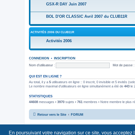
GSX-R DAY Juin 2007
BOL D'OR CLASSIC Avril 2007 du CLUB11R
ACTIVITÉS 2006 DU CLUB11R
Activités 2006
CONNEXION
•
INSCRIPTION
Nom d’utilisateur :
Mot de passe :
QUI EST EN LIGNE ?
Au total, il y a
5
utilisateurs en ligne :: 0 inscrit, 0 invisible et 5 invités (
Le nombre maximal d’utilisateurs en ligne simultanément a été de
443
le 
STATISTIQUES
44608
messages •
3970
sujets •
761
membres • Notre membre le plus r
Retour vers le Site
FORUM
En poursuivant votre navigation sur ce site, vous acceptez 