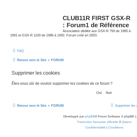
CLUB11R FIRST GSX-R
: Forum1 de Référence
Association dédiée aux GSX-R 750 de 1985 à
1991 et GSX-R 1100 de 1986 à 1992. Forum créé en 2003.
FAQ
Retour vers le Site
FORUM
Supprimer les cookies
Êtes-vous sûr de vouloir supprimer les cookies de ce forum ?
Retour vers le Site
FORUM
Supprimer les 
Développé par
phpBB
® Forum Software © phpBB L
Traduction française officielle
©
Qiaeru
Confidentialité
|
Conditions