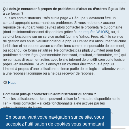
Qui dois-je contacter à propos de problèmes d’abus ou d’ordres légaux liés
à ce forum ?
Tous les administrateurs listés sur la page « L’équipe » devraient être un
contact approprié concernant ces problèmes. Si vous n’obtenez aucune
réponse de leur part, vous devriez alors contacter le propriétaire du domaine
(dont les informations sont disponibles grâce à
une requête WHOIS
), ou, si
celui-ci fonctionne sur un service gratuit (comme Yahoo, Free, etc.), le service
de gestion des abus. Veuillez noter que phpBB Limited n’a absolument aucune
juridiction et ne peut en aucun cas être tenu comme responsable de comment,
où et par qui ce forum est utilisé. Ne contactez pas phpBB Limited pour tout
problème d’ordre légal (commentaire incessant, insultant, diffamatoire, etc.) qui
ne sont pas directement reliés avec le site internet de phpBB.com ou le logiciel
phpBB en lui-même. Si vous envoyez un courrier électronique à phpBB
Limited à propos d’une utilisation de tierce partie de ce logiciel, attendez-vous
à une réponse laconique ou à ne pas recevoir de réponse.
Haut
Comment puis-je contacter un administrateur du forum ?
Tous les utilisateurs du forum peuvent utiliser le formulaire disponible sur le
lien « Nous contacter » si cette fonctionnalité a été activée par les
administrateurs du forum.
Les membres du forum peuvent également utiliser le lien « L’équipe ».
En poursuivant votre navigation sur ce site, vous
Haut
acceptez l’utilisation de cookies vous permettant